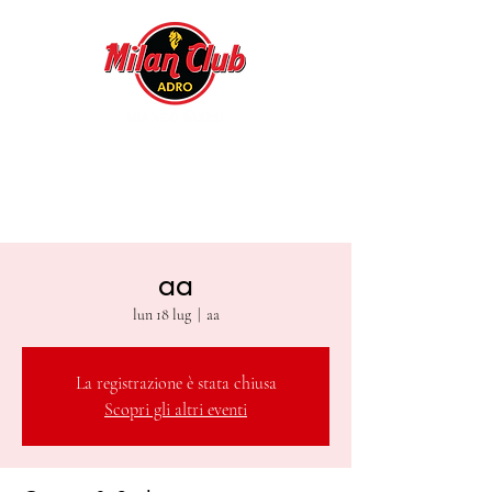
aa
lun 18 lug
  |  
aa
La registrazione è stata chiusa
Scopri gli altri eventi