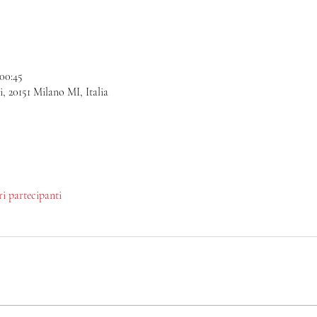
 00:45
, 20151 Milano MI, Italia
tri partecipanti