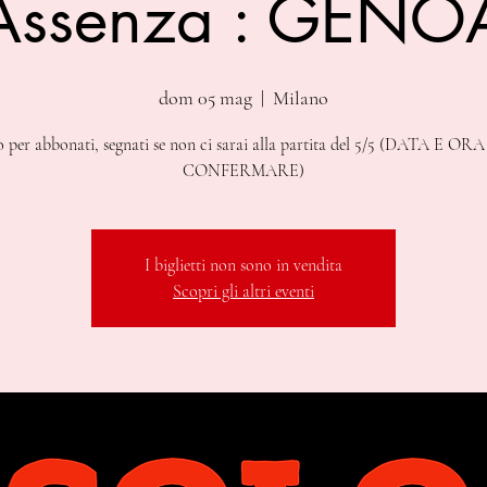
Assenza : GENO
dom 05 mag
  |  
Milano
o per abbonati, segnati se non ci sarai alla partita del 5/5 (DATA E OR
CONFERMARE)
I biglietti non sono in vendita
Scopri gli altri eventi