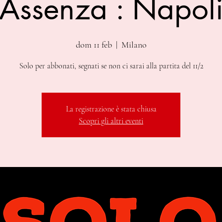
Assenza : Napol
dom 11 feb
  |  
Milano
Solo per abbonati, segnati se non ci sarai alla partita del 11/2
La registrazione è stata chiusa
Scopri gli altri eventi