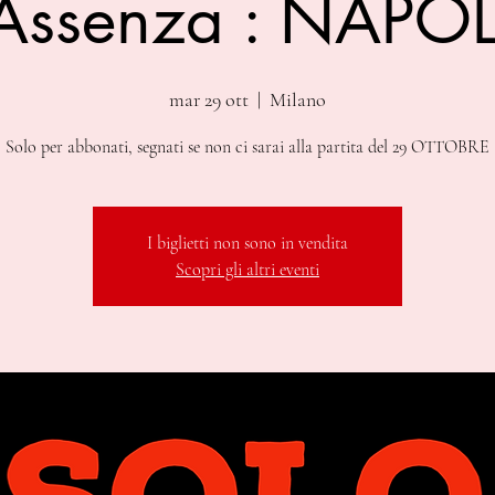
Assenza : NAPOL
mar 29 ott
  |  
Milano
Solo per abbonati, segnati se non ci sarai alla partita del 29 OTTOBRE
I biglietti non sono in vendita
Scopri gli altri eventi