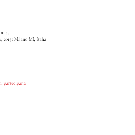
 00:45
, 20151 Milano MI, Italia
tri partecipanti