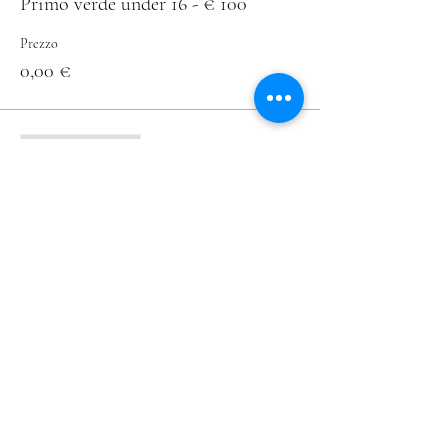
Primo verde under 16 - € 100
Prezzo
0,00 €
Vendita terminata
Tipo di biglietto
Primo Arancio Laterale € 190
Prezzo
0,00 €
Condividi questo evento