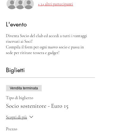
+ 14 altri partecipanti
L'evento
Diventa Socio del club ed accedi a tutti i vantaggi
riservati ai Soci!
Compila il form per ogni nuovo socio e passa in
sede per ritirare tessera e gadget!
Biglietti
Vendita terminata
Tipo di biglietto
Socio sostenitore - Euro 15
Scopri di più
Prezzo