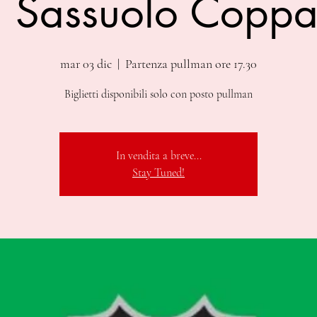
 Sassuolo Coppa 
mar 03 dic
  |  
Partenza pullman ore 17.30
Biglietti disponibili solo con posto pullman
In vendita a breve...
Stay Tuned!