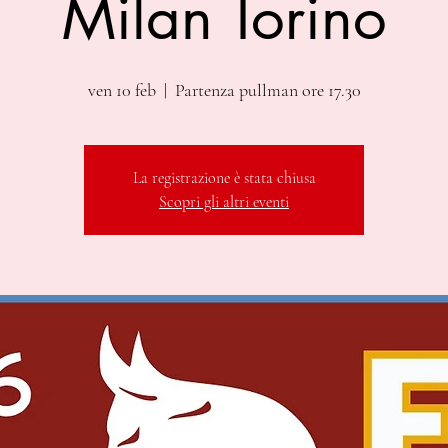
Milan Torino
ven 10 feb
  |  
Partenza pullman ore 17.30
La registrazione è stata chiusa
Scopri gli altri eventi