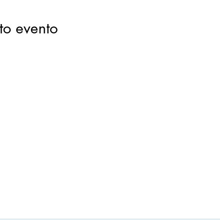
to evento
Milan Club Adro F. Baresi
Contattaci
milanclubadro@gmail.com
Via Lazzare