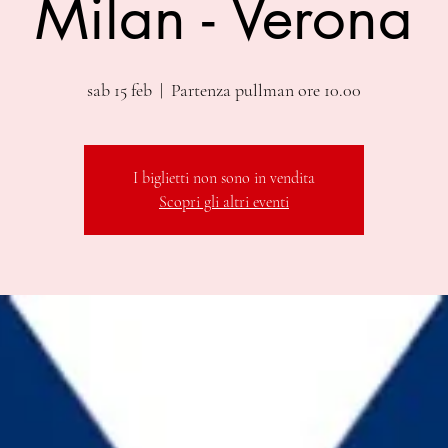
Milan - Verona
sab 15 feb
  |  
Partenza pullman ore 10.00
I biglietti non sono in vendita
Scopri gli altri eventi