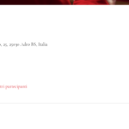
, 25, 25030 Adro BS, Italia
ltri partecipanti