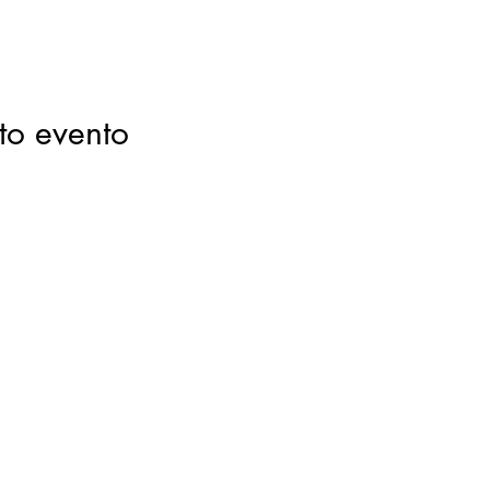
to evento
Milan Club Adro F. Baresi
Contattaci
milanclubadro@gmail.com
Via Lazzare