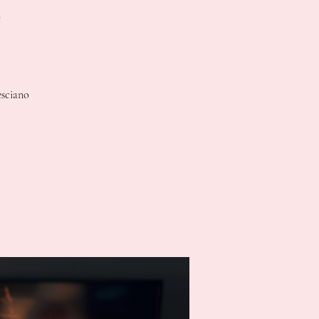
e
esciano